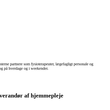
terne partnere som fysioterapeuter, lægefagligt personale og
t og på hverdage og i weekender.
 leverandør af hjemmepleje