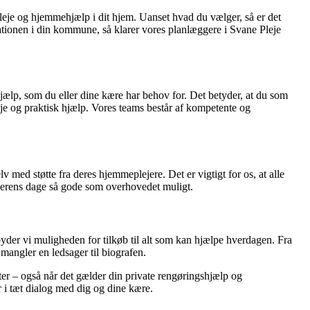
leje og hjemmehjælp i dit hjem. Uanset hvad du vælger, så er det
sitationen i din kommune, så klarer vores planlæggere i Svane Pleje
hjælp, som du eller dine kære har behov for. Det betyder, at du som
e og praktisk hjælp. Vores teams består af kompetente og
v med støtte fra deres hjemmeplejere. Det er vigtigt for os, at alle
orgerens dage så gode som overhovedet muligt.
byder vi muligheden for tilkøb til alt som kan hjælpe hverdagen. Fra
 mangler en ledsager til biografen.
gter – også når det gælder din private rengøringshjælp og
r i tæt dialog med dig og dine kære.