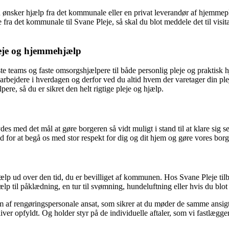
u ønsker hjælp fra det kommunale eller en privat leverandør af hjemmep
leje fra det kommunale til Svane Pleje, så skal du blot meddele det til vi
leje og hjemmehjælp
te teams og faste omsorgshjælpere til både personlig pleje og praktisk 
bejdere i hverdagen og derfor ved du altid hvem der varetager din plej
re, så du er sikret den helt rigtige pleje og hjælp.
 med det mål at gøre borgeren så vidt muligt i stand til at klare sig sel
tid for at begå os med stor respekt for dig og dit hjem og gøre vores b
jælp ud over den tid, du er bevilliget af kommunen. Hos Svane Pleje til
ælp til påklædning, en tur til svømning, hundeluftning eller hvis du blot
 team af rengøringspersonale ansat, som sikrer at du møder de samme ansi
ver opfyldt. Og holder styr på de individuelle aftaler, som vi fastlægge