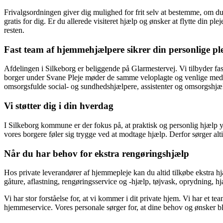
Frivalgsordningen giver dig mulighed for frit selv at bestemme, om d
gratis for dig. Er du allerede visiteret hjælp og ønsker at flytte din p
resten.
Fast team af hjemmehjælpere sikrer din personlige p
Afdelingen i Silkeborg er beliggende på Glarmestervej. Vi tilbyder fas
borger under Svane Pleje møder de samme veloplagte og venlige medar
omsorgsfulde social- og sundhedshjælpere, assistenter og omsorgshjælpe
Vi støtter dig i din hverdag
I Silkeborg kommune er der fokus på, at praktisk og personlig hjælp ydes
vores borgere føler sig trygge ved at modtage hjælp. Derfor sørger al
Når du har behov for ekstra rengøringshjælp
Hos private leverandører af hjemmepleje kan du altid tilkøbe ekstra h
gåture, aflastning, rengøringsservice og -hjælp, tøjvask, oprydning, hj
Vi har stor forståelse for, at vi kommer i dit private hjem. Vi har et
hjemmeservice. Vores personale sørger for, at dine behov og ønsker bli