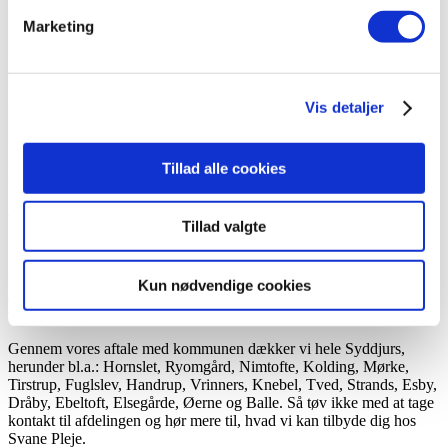
Pleje tilbyder vi muligheden for tilkøb til alt som kan hjælpe
hverdagen. Fra gåture, aflastning, rengøring, tøjvask, oprydning,
Marketing
hjælp til påklædning, en tur til svømning, hundeluftning eller hvis du
blot mangler en ledsager til biografen.
Vi har et team af rengøringspersonale ansat, som sikrer at du møder
Vis detaljer
de samme ansigter – også når det gælder din private rengøring og
hjemmeservice. Vores personale sørger for, at dine behov og ønsker
bliver opfyldt og videreleveret til vores kontorpersonale. Vi sørger
for, at der holdes styr på individuelle aftaler, som vi sammen
Tillad alle cookies
fastlægger sammen med dig og dine kære.
Vi dækker hele Syddjurs Kommune
Tillad valgte
Svane Pleje er en af Danmarks største leverandører af privat
hjemmepleje og praktisk hjælp. Med mere end 600 medarbejdere
Kun nødvendige cookies
ansat i vores 16 afdelinger sætter vi en ære i at yde den bedste pleje
til vores borgere.
Gennem vores aftale med kommunen dækker vi hele Syddjurs,
herunder bl.a.: Hornslet, Ryomgård, Nimtofte, Kolding, Mørke,
Tirstrup, Fuglslev, Handrup, Vrinners, Knebel, Tved, Strands, Esby,
Dråby, Ebeltoft, Elsegårde, Øerne og Balle. Så tøv ikke med at tage
kontakt til afdelingen og hør mere til, hvad vi kan tilbyde dig hos
Svane Pleje.