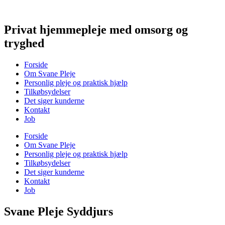
Videre
til
indhold
Privat hjemmepleje med omsorg og
tryghed
Forside
Om Svane Pleje
Personlig pleje og praktisk hjælp
Tilkøbsydelser
Det siger kunderne
Kontakt
Job
Forside
Om Svane Pleje
Personlig pleje og praktisk hjælp
Tilkøbsydelser
Det siger kunderne
Kontakt
Job
Svane Pleje Syddjurs