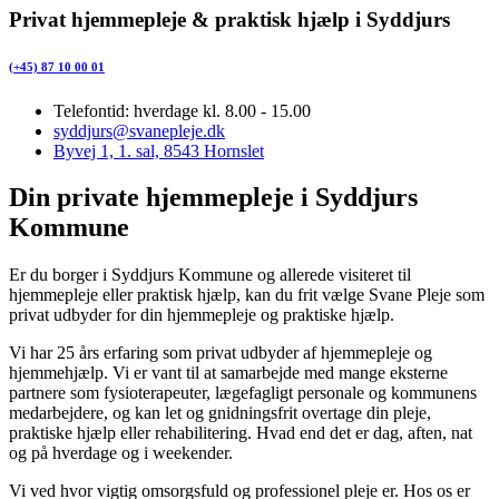
Privat hjemmepleje & praktisk hjælp i Syddjurs
(+45) 87 10 00 01
Telefontid: hverdage kl. 8.00 - 15.00
syddjurs@svanepleje.dk
Byvej 1, 1. sal, 8543 Hornslet
Din private hjemmepleje i Syddjurs
Kommune
Er du borger i Syddjurs Kommune og allerede visiteret til
hjemmepleje eller praktisk hjælp, kan du frit vælge Svane Pleje som
privat udbyder for din hjemmepleje og praktiske hjælp.
Vi har 25 års erfaring som privat udbyder af hjemmepleje og
hjemmehjælp. Vi er vant til at samarbejde med mange eksterne
partnere som fysioterapeuter, lægefagligt personale og kommunens
medarbejdere, og kan let og gnidningsfrit overtage din pleje,
praktiske hjælp eller rehabilitering. Hvad end det er dag, aften, nat
og på hverdage og i weekender.
Vi ved hvor vigtig omsorgsfuld og professionel pleje er. Hos os er